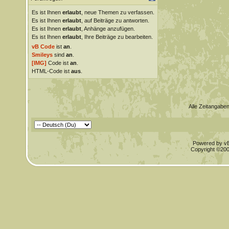
Es ist Ihnen
erlaubt
, neue Themen zu verfassen.
Es ist Ihnen
erlaubt
, auf Beiträge zu antworten.
Es ist Ihnen
erlaubt
, Anhänge anzufügen.
Es ist Ihnen
erlaubt
, Ihre Beiträge zu bearbeiten.
vB Code
ist
an
.
Smileys
sind
an
.
[IMG]
Code ist
an
.
HTML-Code ist
aus
.
Alle Zeitangaben
Powered by vBu
Copyright ©2000