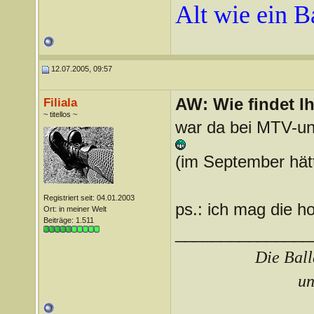
Alt wie ein 
12.07.2005, 09:57
AW: Wie findet I
Filiala
~ titellos ~
war da bei MTV-un
(im September hätt
Registriert seit: 04.01.2003
ps.: ich mag die h
Ort: in meiner Welt
Beiträge: 1.511
_______________
Die Ball
un