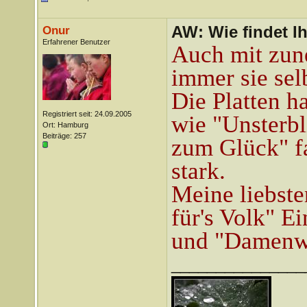
AW: Wie findet I
Onur
Erfahrener Benutzer
Auch mit zun
immer sie sel
Die Platten h
Registriert seit: 24.09.2005
wie "Unsterbl
Ort: Hamburg
Beiträge: 257
zum Glück" fa
stark.
Meine liebste
für's Volk" E
und "Damenw
_______________