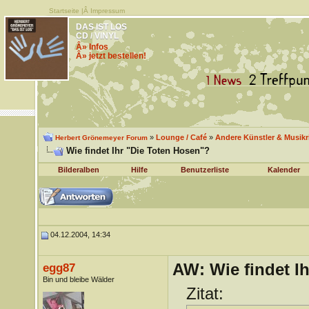
Startseite
|Â
Impressum
DAS IST LOS
CD / VINYL
Â» Infos
Â» jetzt bestellen!
»
Lounge / Café
»
Andere Künstler & Musik
Herbert Grönemeyer Forum
Wie findet Ihr "Die Toten Hosen"?
Bilderalben
Hilfe
Benutzerliste
Kalender
04.12.2004, 14:34
AW: Wie findet I
egg87
Bin und bleibe Wälder
Zitat: