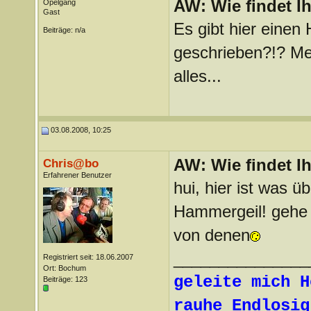
AW: Wie findet I
Opelgang
Gast
Es gibt hier einen
Beiträge: n/a
geschrieben?!? Me
alles...
03.08.2008, 10:25
AW: Wie findet I
Chris@bo
Erfahrener Benutzer
hui, hier ist was 
Hammergeil! gehe
von denen
_______________
Registriert seit: 18.06.2007
Ort: Bochum
geleite mich H
Beiträge: 123
rauhe Endlosig