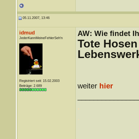
05.11.2007, 13:46
AW: Wie findet I
idmud
JederKannMeineFehlerSeh'n
Tote Hosen 
Lebenswer
Registriert seit: 15.02.2003
weiter
hier
Beiträge: 2.689
_______________
.
.