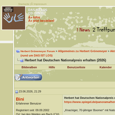
Startseite
|Â
Impressum
DAS IST LOS
CD / VINYL
Â» Infos
Â» jetzt bestellen!
»
Allgemeines zu Herbert Grönemeyer
»
Akt
Herbert Grönemeyer Forum
(rund um DAS IST LOS)
Herbert hat Deutschen Nationalpreis erhalten (2026)
Bilderalben
Hilfe
Benutzerliste
Kalender
23.06.2026, 21:29
Herbert hat Deutschen Nationalpreis e
Bini
https://www.spiegel.de/panorama/herb
Erfahrener Benutzer
Registriert seit: 09.09.2002
„Knackiger, 70-jähriger Boomer“ mit Nati
Ort: bei den Weiden am Bach (CH)