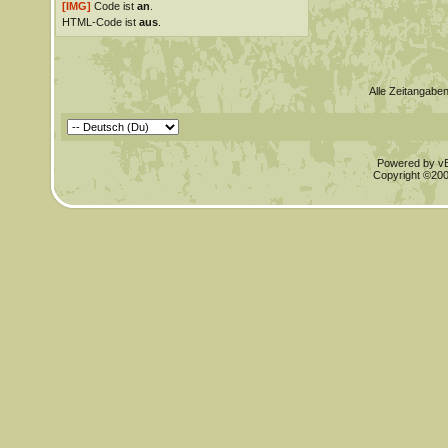
[IMG]
Code ist
an
.
HTML-Code ist
aus
.
Alle Zeitangaben
Powered by vBu
Copyright ©2000