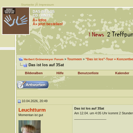
Startseite
|Â
Impressum
DAS IST LOS
CD / VINYL
Â» Infos
Â» jetzt bestellen!
»
Tourneen
»
"Das ist los"-Tour + Konzertbe
Herbert Grönemeyer Forum
Das ist los auf 3Sat
Bilderalben
Hilfe
Benutzerliste
Kalender
10.04.2026, 20:49
Das ist los auf 3Sat
Leuchtturm
Am 12.04. um 4:05 Uhr kommt 2 Stunden D
Momentan ist gut
__________________