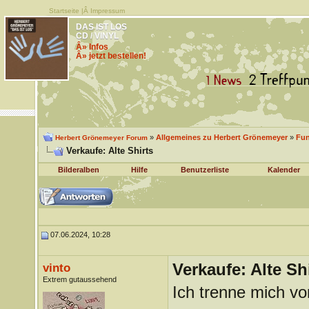
Startseite
|Â
Impressum
DAS IST LOS
CD / VINYL
Â» Infos
Â» jetzt bestellen!
»
Allgemeines zu Herbert Grönemeyer
»
Fu
Herbert Grönemeyer Forum
Verkaufe: Alte Shirts
Bilderalben
Hilfe
Benutzerliste
Kalender
07.06.2024, 10:28
Verkaufe: Alte Sh
vinto
Extrem gutaussehend
Ich trenne mich von