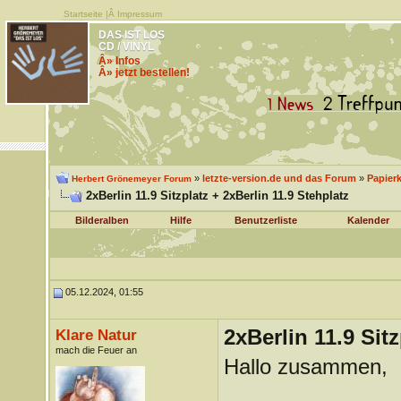
Startseite
|Â
Impressum
DAS IST LOS
CD / VINYL
Â» Infos
Â» jetzt bestellen!
»
letzte-version.de und das Forum
»
Papier
Herbert Grönemeyer Forum
2xBerlin 11.9 Sitzplatz + 2xBerlin 11.9 Stehplatz
Bilderalben
Hilfe
Benutzerliste
Kalender
05.12.2024, 01:55
2xBerlin 11.9 Sitz
Klare Natur
mach die Feuer an
Hallo zusammen,