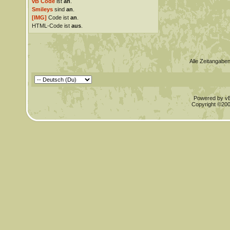
vB Code
ist
an
.
Smileys
sind
an
.
[IMG]
Code ist
an
.
HTML-Code ist
aus
.
Alle Zeitangaben
Powered by vBu
Copyright ©2000