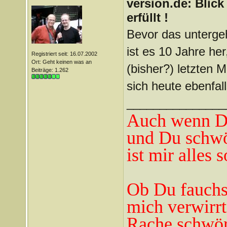
version.de: Blic
erfüllt !
Bevor das untergeh
ist es 10 Jahre he
Registriert seit: 16.07.2002
Ort: Geht keinen was an
(bisher?) letzten M
Beiträge: 1.262
sich heute ebenfal
_______________
Auch wenn Du
und Du schwö
ist mir alles 
Ob Du fauchst
mich verwirrt
Rache schwör