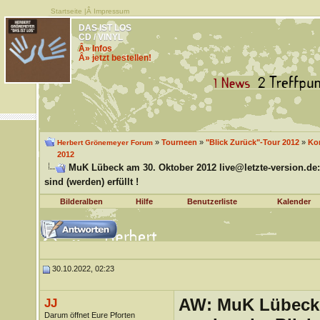
Startseite
|Â
Impressum
DAS IST LOS
CD / VINYL
Â» Infos
Â» jetzt bestellen!
»
Tourneen
»
"Blick Zurück"-Tour 2012
»
Kon
Herbert Grönemeyer Forum
2012
MuK Lübeck am 30. Oktober 2012 live@letzte-version.de:
sind (werden) erfüllt !
Bilderalben
Hilfe
Benutzerliste
Kalender
30.10.2022, 02:23
AW: MuK Lübeck a
JJ
Darum öffnet Eure Pforten