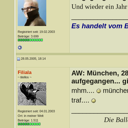
Und wieder ein Jahr 
_______________
Es handelt vom 
Registriert seit: 19.02.2003
Beiträge: 3.699
28.05.2005, 18:14
AW: München, 28.
Filiala
~ titellos ~
aufgegangen... g
mhm....
münchen 
traf....
_______________
Registriert seit: 04.01.2003
Ort: in meiner Welt
Die Ball
Beiträge: 1.511