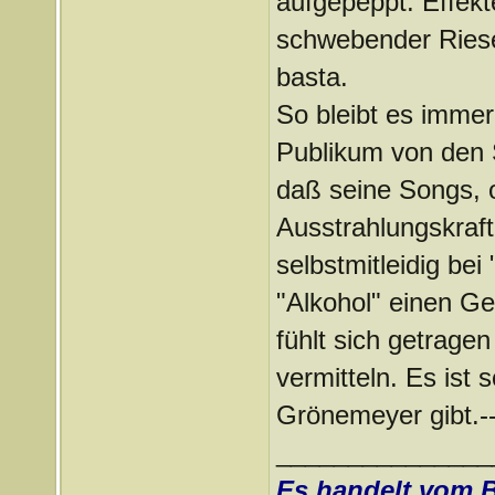
aufgepeppt. Effekt
schwebender Riese
basta.
So bleibt es imme
Publikum von den S
daß seine Songs, o
Ausstrahlungskraft
selbstmitleidig bei 
"Alkohol" einen G
fühlt sich getrage
vermitteln. Es ist
Grönemeyer gibt.--
_______________
Es handelt vom 