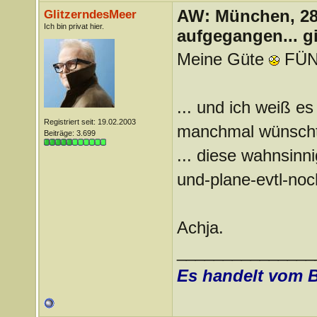
AW: München, 28.
GlitzerndesMeer
Ich bin privat hier.
aufgegangen... g
Meine Güte
FÜNF
... und ich weiß 
Registriert seit: 19.02.2003
manchmal wünschte
Beiträge: 3.699
... diese wahnsinn
und-plane-evtl-no
Achja.
_______________
Es handelt vom 