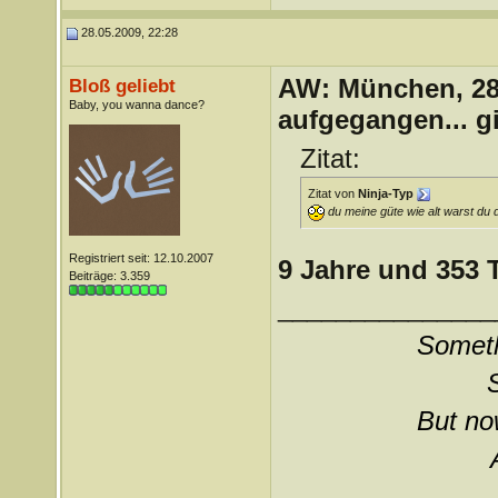
28.05.2009, 22:28
AW: München, 28.
Bloß geliebt
Baby, you wanna dance?
aufgegangen... g
Zitat:
Zitat von
Ninja-Typ
du meine güte wie alt warst du
Registriert seit: 12.10.2007
9 Jahre und 353 
Beiträge: 3.359
_______________
Somethi
But now