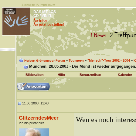
Startseite
|Â
Impressum
DAS IST LOS
CD / VINYL
Â» Infos
Â» jetzt bestellen!
»
Tourneen
»
"Mensch"-Tour 2002 - 2004
»
K
Herbert Grönemeyer Forum
München, 28.05.2003 - Der Mond ist wieder aufgegangen..
Bilderalben
Hilfe
Benutzerliste
Kalender
11.06.2003, 11:43
GlitzerndesMeer
Wen es noch interessi
Ich bin privat hier.