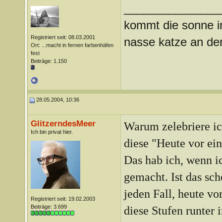
_______________
kommt die sonne im
Registriert seit: 08.03.2001
nasse katze an der
Ort: ...macht in fernen farbenhäfen
fest
Beiträge: 1.150
28.05.2004, 10:36
GlitzerndesMeer
Warum zelebriere i
Ich bin privat hier.
diese "Heute vor ei
Das hab ich, wenn ic
gemacht. Ist das sc
jeden Fall, heute v
Registriert seit: 19.02.2003
Beiträge: 3.699
diese Stufen runter 