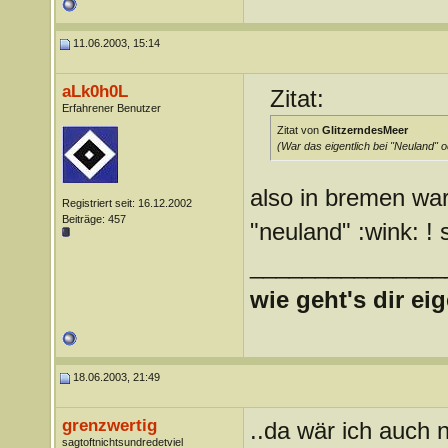
11.06.2003, 15:14
aLk0h0L
Zitat:
Erfahrener Benutzer
Zitat von
GlitzerndesMeer
(War das eigentlich bei "Neuland" 
also in bremen war
Registriert seit: 16.12.2002
Beiträge: 457
"neuland" :wink: ! 
_______________
wie geht's dir ei
18.06.2003, 21:49
grenzwertig
..da wär ich auch n
sagtoftnichtsundredetviel