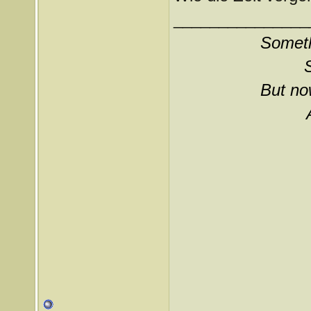
_______________
Somethi
But now