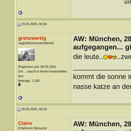
un
29.05.2005, 00:46
AW: München, 28.
grenzwertig
sagtoftnichtsundredetviel
aufgegangen... g
die leute..
..zw
_______________
Registriert seit: 08.03.2001
Ort: ...macht in fernen farbenhäfen
kommt die sonne im
fest
Beiträge: 1.150
nasse katze an der
30.05.2005, 08:35
AW: München, 28.
Claire
Erfahrener Benutzer