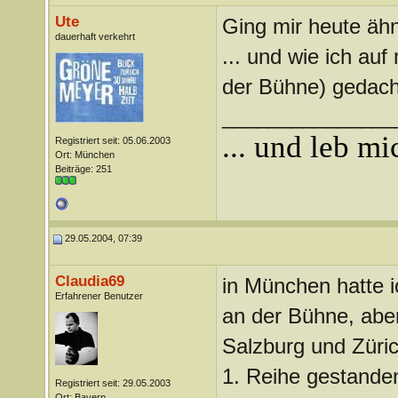
Ute
Ging mir heute ähnl
dauerhaft verkehrt
... und wie ich au
der Bühne) gedacht
_______________
... und leb m
Registriert seit: 05.06.2003
Ort: München
Beiträge: 251
29.05.2004, 07:39
Claudia69
in München hatte i
Erfahrener Benutzer
an der Bühne, aber
Salzburg und Züric
1. Reihe gestanden 
Registriert seit: 29.05.2003
Ort: Bayern