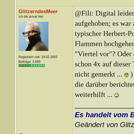
GlitzerndesMeer
@Fili:
Digital leide
Ich bin privat hier.
aufgehoben; es war a
typischer Herbert-Po
Flammen hochgehen.
"Viertel vor"? Oder
Registriert seit: 19.02.2003
Beiträge: 3.699
schon 4x auf dieser
nicht gemerkt ...
)
die darüber berichtet
weiterhilft ...
_______________
Es handelt vom 
Geändert von Gli