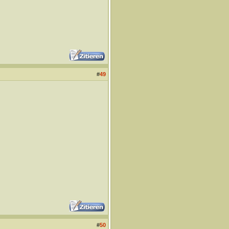
#
49
#
50