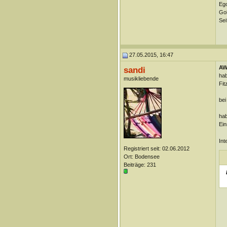
Ego
Gol
Sei
27.05.2015, 16:47
AW
sandi
hab
musikliebende
Fit
bei
hab
Ein
Int
Registriert seit: 02.06.2012
Ort: Bodensee
Beiträge: 231