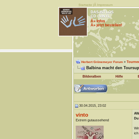
Startseite
|Â
Impressum
DAS IST LOS
CD / VINYL
Â» Infos
Â» jetzt bestellen!
»
Tourne
Herbert Grönemeyer Forum
Balbina macht den Toursup
Bilderalben
Hilfe
30.04.2015, 23:02
AW
vinto
Du 
Extrem gutaussehend
Wir
ich