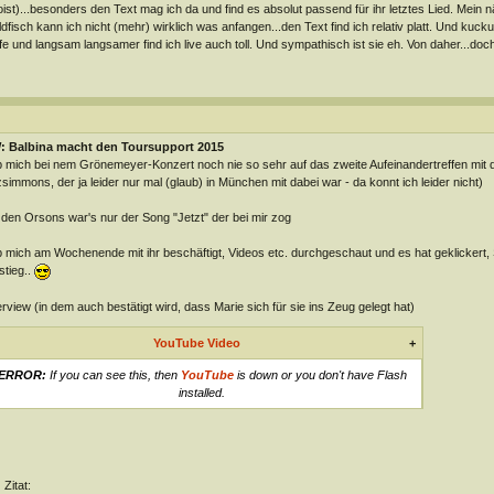
ist)...besonders den Text mag ich da und find es absolut passend für ihr letztes Lied. Mein 
dfisch kann ich nicht (mehr) wirklich was anfangen...den Text find ich relativ platt. Und kuckuc
fe und langsam langsamer find ich live auch toll. Und sympathisch ist sie eh. Von daher...doc
: Balbina macht den Toursupport 2015
 mich bei nem Grönemeyer-Konzert noch nie so sehr auf das zweite Aufeinandertreffen mit der
zsimmons, der ja leider nur mal (glaub) in München mit dabei war - da konnt ich leider nicht)
 den Orsons war's nur der Song "Jetzt" der bei mir zog
 mich am Wochenende mit ihr beschäftigt, Videos etc. durchgeschaut und es hat geklickert, Se
stieg..
erview (in dem auch bestätigt wird, dass Marie sich für sie ins Zeug gelegt hat)
YouTube Video
+
ERROR:
If you can see this, then
YouTube
is down or you don't have Flash
installed.
Zitat: