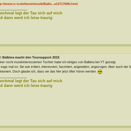
p://www.n-tv.de/leute/musik/Balbi...e14717606.html
________________
nchmal legt der Tau sich auf mich
d dann werd ich leise traurig
: Balbina macht den Toursupport 2015
ner recht musikinteressierten Tochter habe ich einiges von Balbina bei YT gezeigt.
 sags mal so: Sie war irritiert, interessiert, fasziniert, angewidert, angezogen. Aber auch de
ktioniert. Doch glaube ich, dass wir das hier jetzt öfter hören werden.
________________
nchmal legt der Tau sich auf mich
d dann werd ich leise traurig