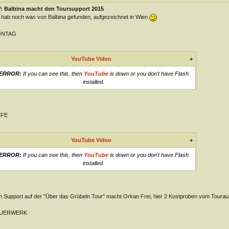
: Balbina macht den Toursupport 2015
 hab noch was von Balbina gefunden, aufgezeichnet in Wien
NTAG
YouTube Video
+
ERROR:
If you can see this, then
YouTube
is down or you don't have Flash
installed.
IFE
YouTube Video
+
ERROR:
If you can see this, then
YouTube
is down or you don't have Flash
installed.
 Support auf der "Über das Grübeln Tour" macht Orkan Frei, hier 2 Kostproben vom Tourauf
UERWERK