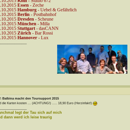
.10.2015
Köln
- Studio 672
.10.2015
Essen
- Zeche
.10.2015
Hamburg
- Uebel & Gefährlich
.10.2015
Berlin
- Postbahnhof
.10.2015
Dresden
- Scheune
.10.2015
München
- Milla
.10.2015
Stuttgart
- dasCANN
.10.2015
Zürich
- Bar Rossi
.10.2015
Hannover
- Lux
________________
: Balbina macht den Toursupport 2015
 die Karten kosten .... (ACHTUNG!) ...... 18,90 Euro (Herzinfakt!)
________________
nchmal legt der Tau sich auf mich
d dann werd ich leise traurig