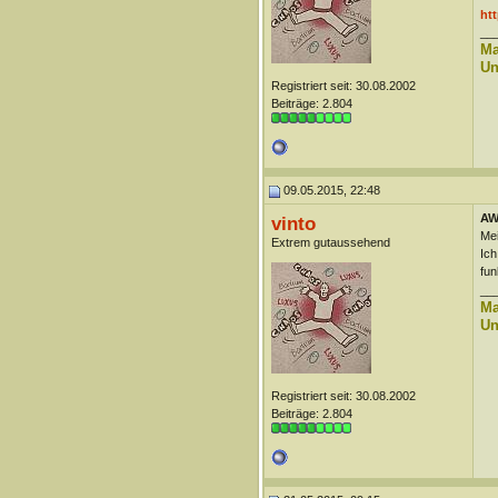
htt
__
Ma
Un
Registriert seit: 30.08.2002
Beiträge: 2.804
09.05.2015, 22:48
AW
vinto
Mei
Extrem gutaussehend
Ich
fun
__
Ma
Un
Registriert seit: 30.08.2002
Beiträge: 2.804