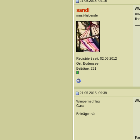
21.05.2015, 09:15
AW
sandi
und
musikliebende
fin
__
Registriert seit: 02.06.2012
Ort: Bodensee
Beiträge: 231
21.05.2015, 09:39
AW
Wimpernschlag
Gast
Beiträge: n/a
Fan