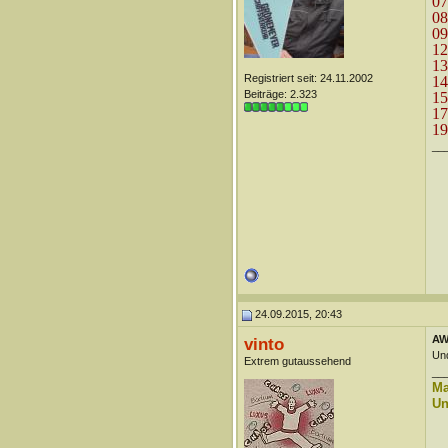
07
08
09
12
13
Registriert seit: 24.11.2002
14
Beiträge: 2.323
15
17
19
__
24.09.2015, 20:43
AW
vinto
Und
Extrem gutaussehend
__
Ma
Un