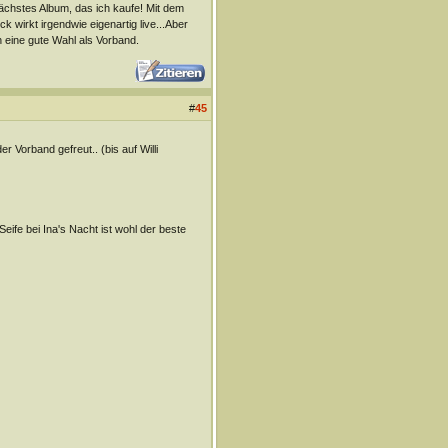
nächstes Album, das ich kaufe! Mit dem
k wirkt irgendwie eigenartig live...Aber
h eine gute Wahl als Vorband.
#
45
 Vorband gefreut.. (bis auf Willi
ife bei Ina's Nacht ist wohl der beste