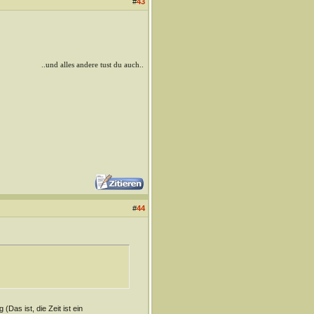
#
43
..und alles andere tust du auch..
#
44
(Das ist, die Zeit ist ein