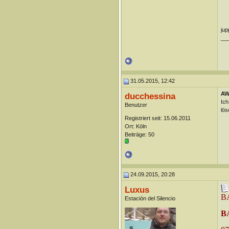
jup
__
31.05.2015, 12:42
AW
ducchessina
Ich
Benutzer
lös
Registriert seit: 15.06.2011
Ort: Köln
Beiträge: 50
24.09.2015, 20:28
Luxus
BA
Estación del Silencio
BA