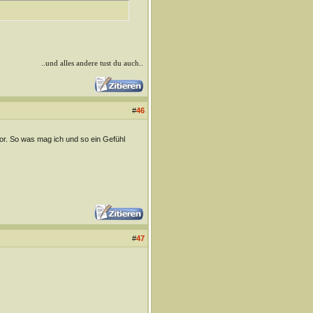
..und alles andere tust du auch..
#
46
vor. So was mag ich und so ein Gefühl
#
47