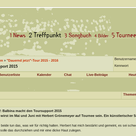
Benutzername
en
»
"Dauernd jetzt"-Tour 2015 - 2016
Kennwort
port 2015
Benutzerliste
Kalender
Chat
Live-Beiträge
Heut
Themen
: Balbina macht den Toursupport 2015
wirst im Mai und Juni mit Herbert Grönemeyer auf Tournee sein. Ein künstlerischer 
 beide tun das, was wir für richtig halten. Herbert hat mich bestärkt und gemeint, es sei schwe
 solle das durchziehen und mir eine dicke Haut zulegen.