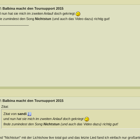
: Balbina macht den Toursupport 2015
 nun hat sie mich im zweiten Anlauf doch gekriegt
de zumindest den Song
Nichtstun
(und auch das Video dazu) richtig gut!
________________
: Balbina macht den Toursupport 2015
Zitat:
Zitat von
sandi
und nun hat sie mich im zweiten Anlauf doch gekriegt
finde zumindest den Song
Nichtstun
(und auch das Video dazu) richtig gut!
d "Nichtstun" mit der Lichtshow live total gut und das letzte Lied fand ich einfach nur großartig 