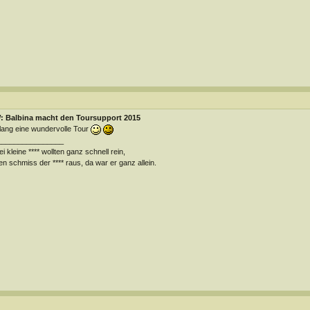
: Balbina macht den Toursupport 2015
lang eine wundervolle Tour
________________
i kleine **** wollten ganz schnell rein,
en schmiss der **** raus, da war er ganz allein.