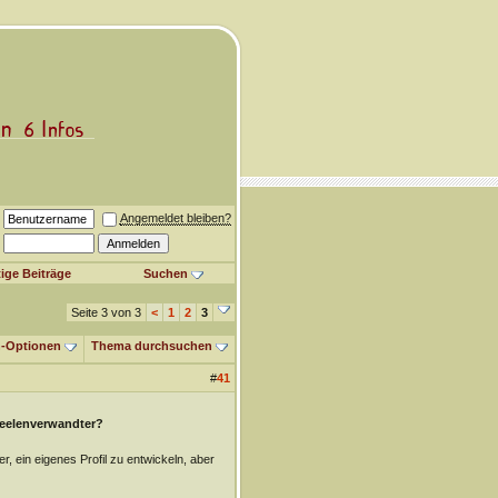
Angemeldet bleiben?
ige Beiträge
Suchen
Seite 3 von 3
<
1
2
3
-Optionen
Thema durchsuchen
#
41
Seelenverwandter?
r, ein eigenes Profil zu entwickeln, aber