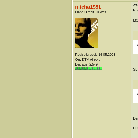
AW
micha1981
Ich
Ohne Ü fehlt Dir was!
MO
Registriert seit: 16.05.2003
Ort: DTM Airport
Beiträge: 2.549
SE
Den
FE