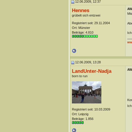
12.06.2009, 12:37
AW
Hennes
Mis
grübelt sich entzwei
Registriert seit: 29.11.2004
Abe
Ort: Münster
Beiträge: 4.810
Ich
__
ww
12.06.2009, 13:28
AW
LandUnter-Nadja
born to run
Kon
Ich
Registriert seit: 10.03.2009
Ort: Leipzig
Beiträge: 1.856