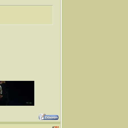
#
391