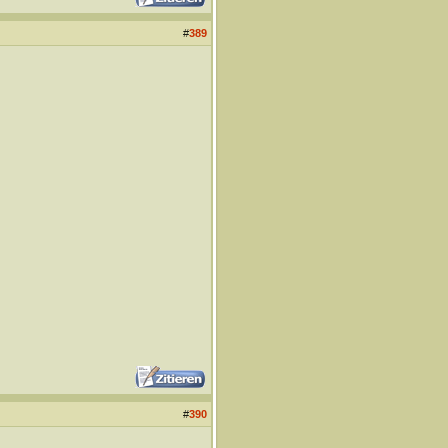
#
389
#
390