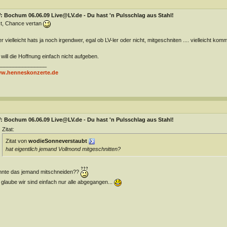
: Bochum 06.06.09 Live@LV.de - Du hast 'n Pulsschlag aus Stahl!
t, Chance vertan
r vielleicht hats ja noch irgendwer, egal ob LV-ler oder nicht, mitgeschniten .... vielleicht kom
 will die Hoffnung einfach nicht aufgeben.
________________
w.henneskonzerte.de
: Bochum 06.06.09 Live@LV.de - Du hast 'n Pulsschlag aus Stahl!
Zitat:
Zitat von
wodieSonneverstaubt
hat eigentlich jemand Vollmond mitgeschnitten?
nte das jemand mitschneiden??
 glaube wir sind einfach nur alle abgegangen...