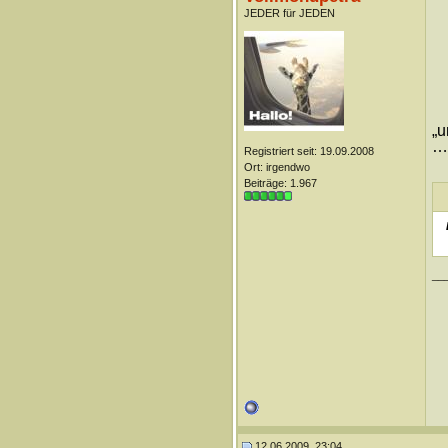
JEDER für JEDEN
„u
…d
Registriert seit: 19.09.2008
Ort: irgendwo
Beiträge: 1.967
__
12.06.2009, 23:04