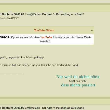
: Bochum 06.06.09 Live@LV.de - Du hast 'n Pulsschlag aus Stahl!
bert alla AC/DC
YouTube Video
+
ERROR:
If you can see this, then
YouTube
is down or you don't have Flash
installed.
eübt, ungeprobt, frisch 'rein gekloppt
 muss in halt nur machen lassen. Ich liebe den Kerl und die Band.
________________
Nur weil du nichts hörst
,
heißt das nicht,
dass nichts passiert
: Bochum 06.06.09 Live@LV.de - Du hast 'n Pulsschlag aus Stahl!