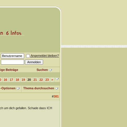
Angemeldet bleiben?
ige Beiträge
Suchen
0
16
17
18
19
20
21
22
23
>
-Optionen
Thema durchsuchen
#
381
ich um dich gefallen. Schade dass ICH