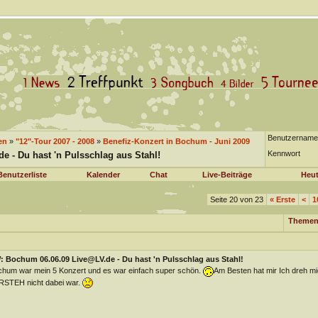
Benutzername
en
»
"12"-Tour 2007 - 2008
»
Benefiz-Konzert in Bochum - Juni 2009
Kennwort
 - Du hast 'n Pulsschlag aus Stahl!
Benutzerliste
Kalender
Chat
Live-Beiträge
Heut
Seite 20 von 23
«
Erste
<
1
Themen
: Bochum 06.06.09 Live@LV.de - Du hast 'n Pulsschlag aus Stahl!
hum war mein 5 Konzert und es war einfach super schön.
Am Besten hat mir Ich dreh m
STEH nicht dabei war.