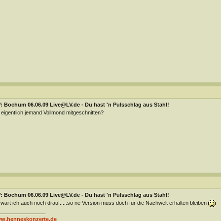
: Bochum 06.06.09 Live@LV.de - Du hast 'n Pulsschlag aus Stahl!
 eigentlich jemand Vollmond mitgeschnitten?
: Bochum 06.06.09 Live@LV.de - Du hast 'n Pulsschlag aus Stahl!
wart ich auch noch drauf.....so ne Version muss doch für die Nachwelt erhalten bleiben
________________
w.henneskonzerte.de