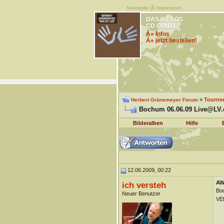
Startseite
|Â
Impressum
DAS IST LOS
CD / VINYL
Â» Infos
Â» jetzt bestellen!
»
Tourne
Herbert Grönemeyer Forum
Bochum 06.06.09 Live@LV.de
Bilderalben
Hilfe
12.06.2009, 00:22
AW
ich versteh
Boc
Neuer Benutzer
VER