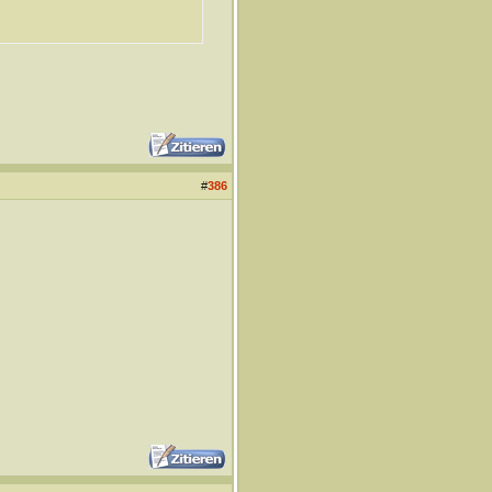
#
386