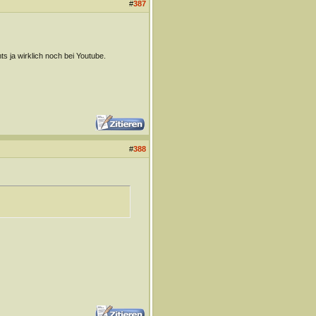
#
387
mts ja wirklich noch bei Youtube.
#
388