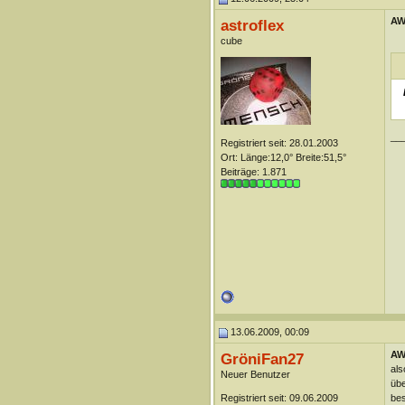
AW
astroflex
cube
__
Registriert seit: 28.01.2003
Ort: Länge:12,0° Breite:51,5°
Beiträge: 1.871
13.06.2009, 00:09
AW
GröniFan27
als
Neuer Benutzer
übe
Registriert seit: 09.06.2009
bes