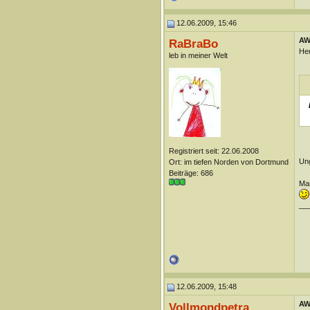
12.06.2009, 15:46
AW
RaBraBo
Her
leb in meiner Welt
Registriert seit: 22.06.2008
Ung
Ort: im tiefen Norden von Dortmund
Beiträge: 686
Man
__
12.06.2009, 15:48
AW
Vollmondpetra