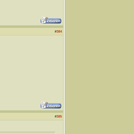
#
384
#
385