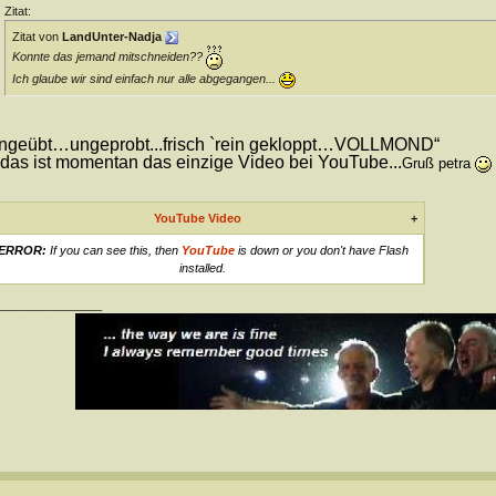
Zitat:
Zitat von
LandUnter-Nadja
Konnte das jemand mitschneiden??
Ich glaube wir sind einfach nur alle abgegangen...
ngeübt…ungeprobt...frisch `rein gekloppt…VOLLMOND“
as ist momentan das einzige Video bei YouTube...
Gruß petra
YouTube Video
+
ERROR:
If you can see this, then
YouTube
is down or you don't have Flash
installed.
________________