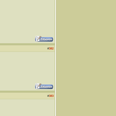
#
382
#
383