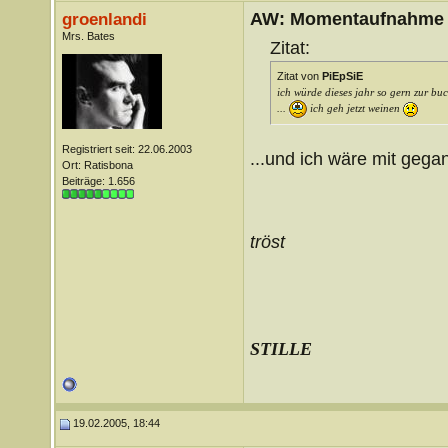
AW: Momentaufnahme
groenlandi
Mrs. Bates
Zitat:
Zitat von
PiEpSiE
ich würde dieses jahr so gern zur 
...
ich geh jetzt weinen
Registriert seit: 22.06.2003
...und ich wäre mit gega
Ort: Ratisbona
Beiträge: 1.656
tröst
STILLE
19.02.2005, 18:44