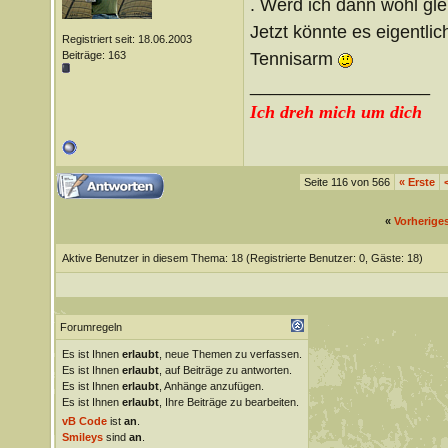
. Werd ich dann wohl g
Jetzt könnte es eigentl
Registriert seit: 18.06.2003
Tennisarm
Beiträge: 163
__________________
Ich dreh mich um dich
Seite 116 von 566
«
Erste
«
Vorherige
Aktive Benutzer in diesem Thema: 18
(Registrierte Benutzer: 0, Gäste: 18)
Forumregeln
Es ist Ihnen
erlaubt
, neue Themen zu verfassen.
Es ist Ihnen
erlaubt
, auf Beiträge zu antworten.
Es ist Ihnen
erlaubt
, Anhänge anzufügen.
Es ist Ihnen
erlaubt
, Ihre Beiträge zu bearbeiten.
vB Code
ist
an
.
Smileys
sind
an
.