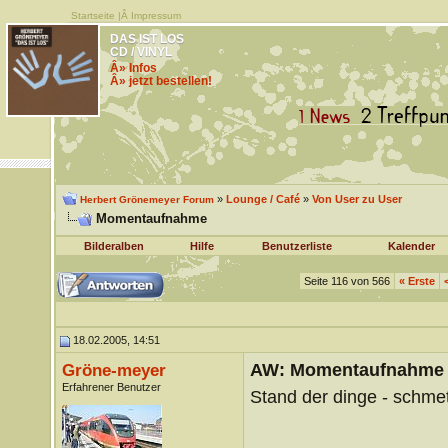
Startseite
|Â
Impressum
DAS IST LOS
CD / VINYL
Â» Infos
Â» jetzt bestellen!
»
Lounge / Café
»
Von User zu User
Herbert Grönemeyer Forum
Momentaufnahme
Bilderalben
Hilfe
Benutzerliste
Kalender
Seite 116 von 566
«
Erste
18.02.2005, 14:51
AW: Momentaufnahme
Gröne-meyer
Erfahrener Benutzer
Stand der dinge - schmet