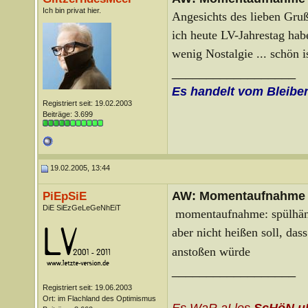
Ich bin privat hier.
Angesichts des lieben Gruße
ich heute LV-Jahrestag habe
wenig Nostalgie ... schön i
__________________
Es handelt vom Bleibe
Registriert seit: 19.02.2003
Beiträge: 3.699
19.02.2005, 13:44
AW: Momentaufnahme
PiEpSiE
DiE SiEzGeLeGeNhEiT
momentaufnahme: spülhände
aber nicht heißen soll, dass
anstoßen würde
__________________
Registriert seit: 19.06.2003
Ort: im Flachland des Optimismus
Es WaR aLles
ScHöN u