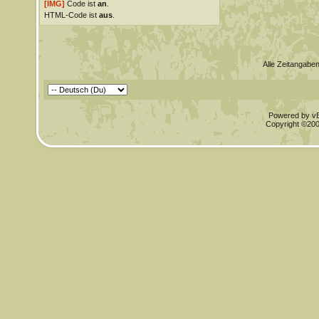
[IMG]
Code ist
an
.
HTML-Code ist
aus
.
Alle Zeitangaben
Powered by vBu
Copyright ©2000