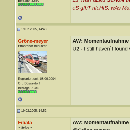
Beiträge: 3.660
eS gIbT nIcHtS, wAs MaN
19.02.2005, 14:43
AW: Momentaufnahme
Gröne-meyer
Erfahrener Benutzer
U2 - I still haven`t found
Registriert seit: 08.06.2004
Ort: Düsseldorf
Beiträge: 2.345
19.02.2005, 14:52
AW: Momentaufnahme
Filiala
~ titellos ~