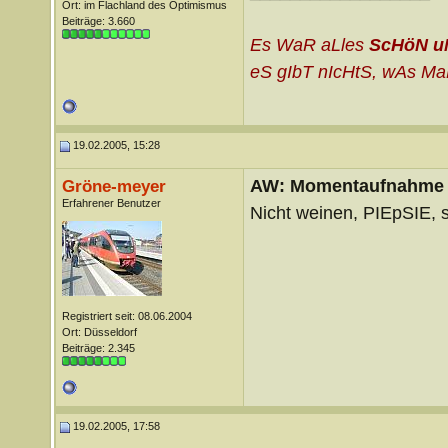
Ort: im Flachland des Optimismus
Beiträge: 3.660
Es WaR aLles
ScHöN u
eS gIbT nIcHtS, wAs MaN
19.02.2005, 15:28
AW: Momentaufnahme
Gröne-meyer
Erfahrener Benutzer
Nicht weinen, PIEpSIE, 
Registriert seit: 08.06.2004
Ort: Düsseldorf
Beiträge: 2.345
19.02.2005, 17:58