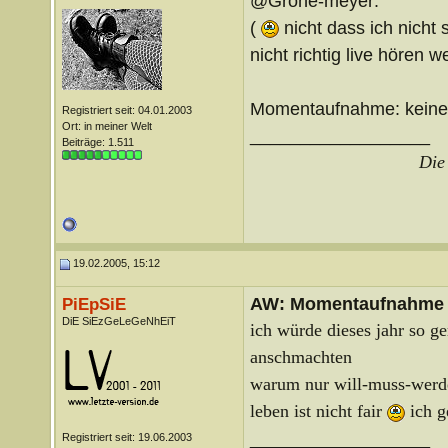
@Gröne-meyer:
(
nicht dass ich nicht
nicht richtig live hören we
Momentaufnahme: keinen
Registriert seit: 04.01.2003
Ort: in meiner Welt
__________________
Beiträge: 1.511
Die 
19.02.2005, 15:12
AW: Momentaufnahme
PiEpSiE
DiE SiEzGeLeGeNhEiT
ich würde dieses jahr so g
anschmachten
warum nur will-muss-werde
leben ist nicht fair
ich g
__________________
Registriert seit: 19.06.2003