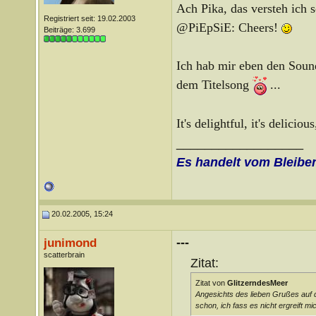
Ach Pika, das versteh ich s
Registriert seit: 19.02.2003
@PiEpSiE: Cheers!
Beiträge: 3.699
Ich hab mir eben den Sound
dem Titelsong
...
It's delightful, it's deliciou
__________________
Es handelt vom Bleibe
20.02.2005, 15:24
---
junimond
scatterbrain
Zitat:
Zitat von
GlitzerndesMeer
Angesichts des lieben Grußes auf d
schon, ich fass es nicht ergreift mi