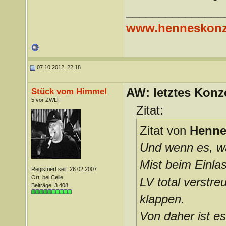
_______________
www.henneskonz
07.10.2012, 22:18
AW: letztes Konze
Stück vom Himmel
5 vor ZWLF
Zitat:
Zitat von
Henne
Und wenn es, was
Mist beim Einla
Registriert seit: 26.02.2007
Ort: bei Celle
LV total verstreu
Beiträge: 3.408
klappen.
Von daher ist e