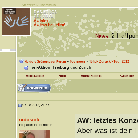
Startseite
|Â
Impressum
DAS IST LOS
CD / VINYL
Â» Infos
Â» jetzt bestellen!
»
Tourneen
»
"Blick Zurück"-Tour 2012
Herbert Grönemeyer Forum
Fan-Aktion: Freiburg und Zürich
Bilderalben
Hilfe
Benutzerliste
Kalender
07.10.2012, 21:37
AW: letztes Konze
sidekick
Propellereinfachmitmir
Aber was ist dein 