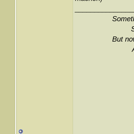
_______________
Somethi
But now