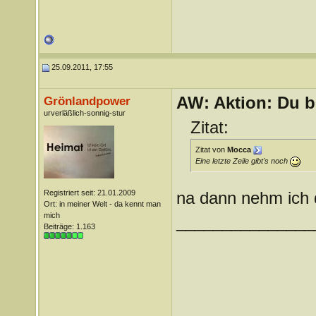
25.09.2011, 17:55
AW: Aktion: Du b
Grönlandpower
urverläßlich-sonnig-stur
Zitat:
Zitat von
Mocca
Eine letzte Zeile gibt's noch
Registriert seit: 21.01.2009
na dann nehm ich d
Ort: in meiner Welt - da kennt man
mich
_______________
Beiträge: 1.163