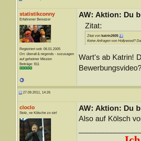
AW: Aktion: Du b
statistikconny
Erfahrener Benutzer
Zitat:
Zitat von
katrin2605
Keine Anfragen von Hollywood? Das
Registriert seit: 06.01.2005
Ort: überall & nirgends - sozusagen
Wart's ab Katrin
auf geheimer Mission
Beiträge: 811
Bewerbungsvid
27.09.2011, 14:26
AW: Aktion: Du b
cloclo
Stolz, ne Kölsche zo sin!
Also auf Kölsch v
_______________
Ich