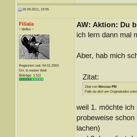
26.09.2011, 19:05
AW: Aktion: Du b
Filiala
~ titellos ~
ich lern dann mal
Aber, hab mich sch
Registriert seit: 04.01.2003
Ort: in meiner Welt
Zitat:
Beiträge: 1.511
Zitat von
Moccas PM
Falls du dich am Originalvideo ori
weil 1. möchte ich
probeweise schon v
lachen)