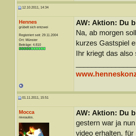
12.10.2011, 14:34
AW: Aktion: Du b
Hennes
grübelt sich entzwei
Na, ab morgen sol
Registriert seit: 29.11.2004
Ort: Münster
kurzes Gastspiel e
Beiträge: 4.810
Ihr kriegt das als
_______________
www.henneskonz
01.11.2011, 15:51
AW: Aktion: Du b
Mocca
niveaulos.
gestern war ja nun
video erhalten. für