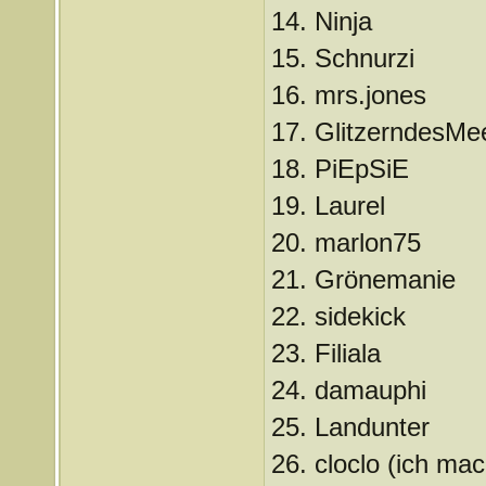
14. Ninja
15. Schnurzi
16. mrs.jones
17. GlitzerndesMe
18. PiEpSiE
19. Laurel
20. marlon75
21. Grönemanie
22. sidekick
23. Filiala
24. damauphi
25. Landunter
26. cloclo (ich ma