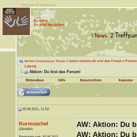
Startseite
|Â
Impressum
DAS IST LOS
CD / VINYL
Â» Infos
Â» jetzt bestellen!
»
letzte-version.de und das Forum
»
Forums
Herbert Grönemeyer Forum
Leipzig
Aktion: Du bist das Forum!
Bilderalben
Hilfe
Benutzerliste
Kalender
25.09.2011, 11:52
AW: Aktion: Du b
Kurmuschel
Glücklich
AW: Aktion: Du b
Registriert seit: 30.06.2011