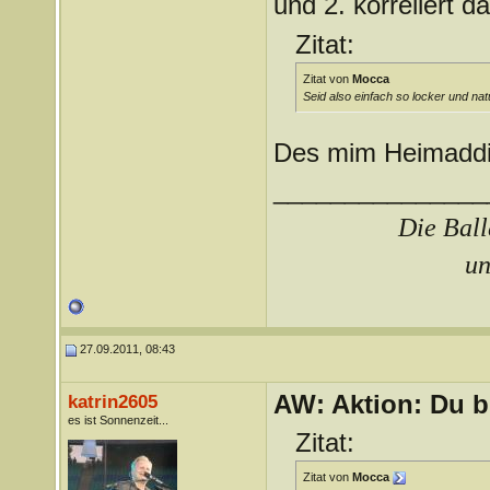
und 2. korreliert d
Zitat:
Zitat von
Mocca
Seid also einfach so locker und natü
Des mim Heimaddia
_______________
Die Ball
un
27.09.2011, 08:43
AW: Aktion: Du b
katrin2605
es ist Sonnenzeit...
Zitat:
Zitat von
Mocca