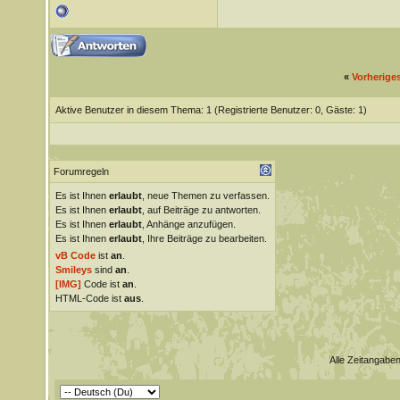
«
Vorherige
Aktive Benutzer in diesem Thema: 1
(Registrierte Benutzer: 0, Gäste: 1)
Forumregeln
Es ist Ihnen
erlaubt
, neue Themen zu verfassen.
Es ist Ihnen
erlaubt
, auf Beiträge zu antworten.
Es ist Ihnen
erlaubt
, Anhänge anzufügen.
Es ist Ihnen
erlaubt
, Ihre Beiträge zu bearbeiten.
vB Code
ist
an
.
Smileys
sind
an
.
[IMG]
Code ist
an
.
HTML-Code ist
aus
.
Alle Zeitangaben