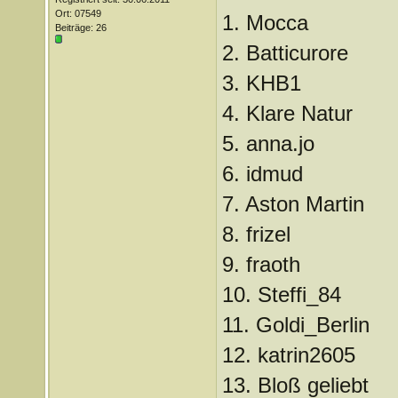
Ort: 07549
1. Mocca
Beiträge: 26
2. Batticurore
3. KHB1
4. Klare Natur
5. anna.jo
6. idmud
7. Aston Martin
8. frizel
9. fraoth
10. Steffi_84
11. Goldi_Berlin
12. katrin2605
13. Bloß geliebt