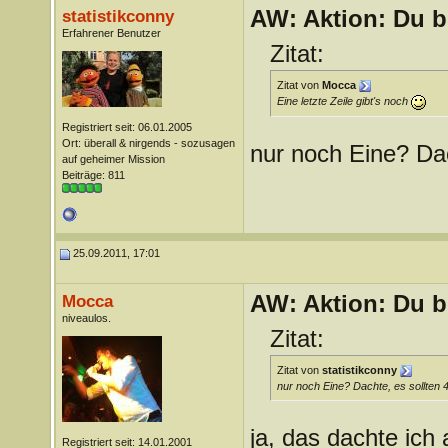
AW: Aktion: Du b
statistikconny
Erfahrener Benutzer
Zitat:
Zitat von
Mocca
Eine letzte Zeile gibt's noch
Registriert seit: 06.01.2005
Ort: überall & nirgends - sozusagen
nur noch Eine? Dac
auf geheimer Mission
Beiträge: 811
25.09.2011, 17:01
AW: Aktion: Du b
Mocca
niveaulos.
Zitat:
Zitat von
statistikconny
nur noch Eine? Dachte, es sollten 4
ja, das dachte ich 
Registriert seit: 14.01.2001