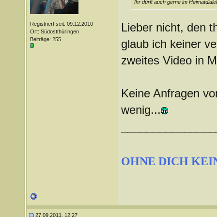
Ihr dürft auch gerne im Heimatdial
Registriert seit: 09.12.2010
Lieber nicht, den 
Ort: Südostthüringen
Beiträge: 255
glaub ich keiner ve
zweites Video in M
Keine Anfragen vo
wenig...
_______________
OHNE DICH KEI
27.09.2011, 12:27