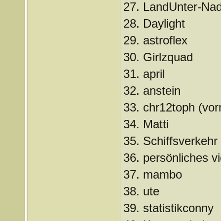
27. LandUnter-Nad
28. Daylight
29. astroflex
30. Girlzquad
31. april
32. anstein
33. chr12toph (vo
34. Matti
35. Schiffsverkehr
36. persönliches v
37. mambo
38. ute
39. statistikconny