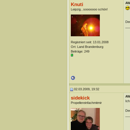
AW:
Knuti
Leipzig...sooooooo schön!
Der
__
Registriert seit: 13.01.2008
Ort: Land Brandenburg
Beiträge: 249
02.03.2009, 19:32
AW:
sidekick
Ich
Propellereinfachmitmir
Der
__