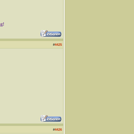
ng!
#
4425
#
4426