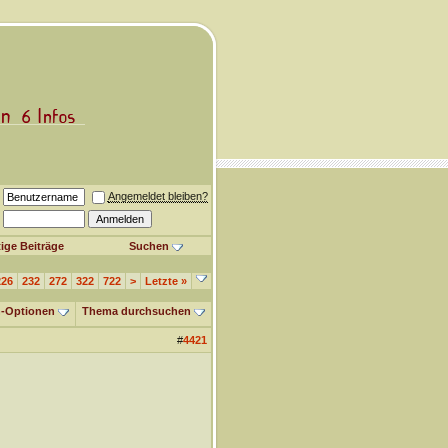
Angemeldet bleiben?
ige Beiträge
Suchen
226
232
272
322
722
>
Letzte
»
-Optionen
Thema durchsuchen
#
4421