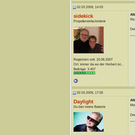
02.03.2009, 14:03
AW:
sidekick
Ric
Propellereinfachmitmir
Der
__
Registriert seit: 10.06.2007
Ort: immer da wo der Herbert ist...
Beiträge: 3.407
02.03.2009, 17:05
AW:
Daylight
Man
Du bist meine Batterie
Der
__