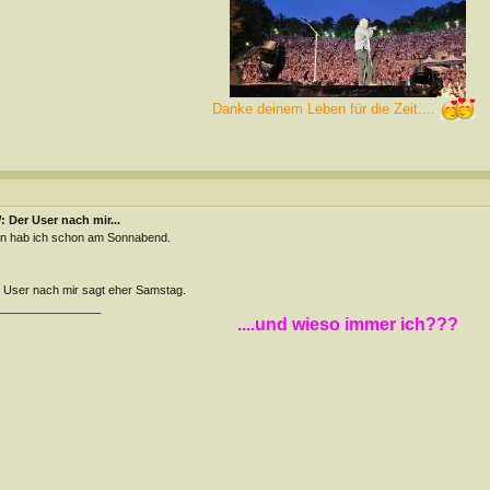
Danke deinem Leben für die Zeit....
 Der User nach mir...
n hab ich schon am Sonnabend.
 User nach mir sagt eher Samstag.
________________
....und wieso immer ich???