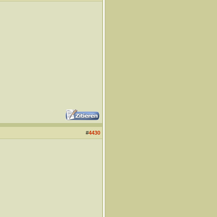
#
4430