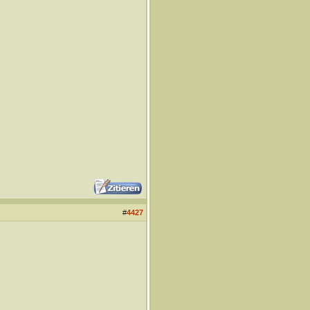
#
4427