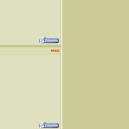
#
4422