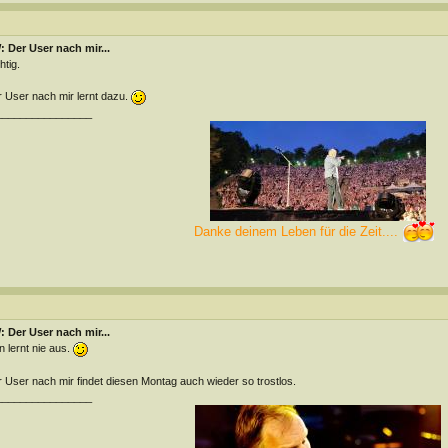
 Der User nach mir...
htig.
 User nach mir lernt dazu.
________________
Danke deinem Leben für die Zeit....
 Der User nach mir...
 lernt nie aus.
 User nach mir findet diesen Montag auch wieder so trostlos.
________________