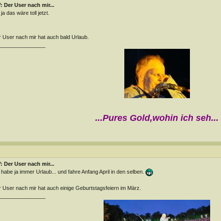
 Der User nach mir...
ja das wäre toll jetzt.
 User nach mir hat auch bald Urlaub.
________________
...Pures Gold,wohin ich seh...
 Der User nach mir...
 habe ja immer Urlaub... und fahre Anfang April in den selben.
 User nach mir hat auch einige Geburtstagsfeiern im März.
________________