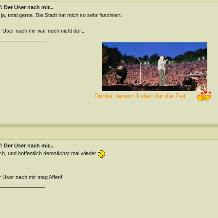
 Der User nach mir...
ja, total gerne. Die Stadt hat mich so sehr fasziniert.
 User nach mir war noch nicht dort.
________________
Danke deinem Leben für die Zeit....
 Der User nach mir...
h, und hoffentlich demnächst mal wieder
 User nach mir mag Affen!
________________