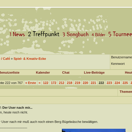
Benutzername
/ Café
»
Spiel- & Kreativ-Ecke
Kennwort
Benutzerliste
Kalender
Chat
Live-Beiträge
Heut
ite 222 von 767
«
Erste
<
122
172
212
218
219
220
221
222
223
224
225
Themen
 Der User nach mir...
n, heute noch nicht.
 User nach mir muß auch noch einen Berg Bügelwäsche bewältigen.
________________