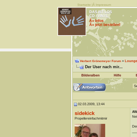
Startseite
|Â
Impressum
DAS IST LOS
CD / VINYL
Â» Infos
Â» jetzt bestellen!
»
Lounge 
Herbert Grönemeyer Forum
Der User nach mir...
Bilderalben
Hilfe
Se
02.03.2009, 13:44
AW:
sidekick
Nei
Propellereinfachmitmir
Der
__