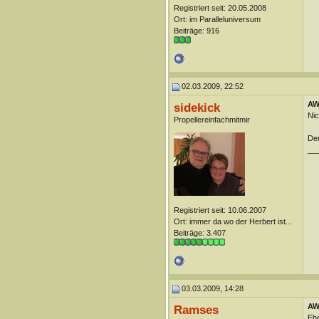
Registriert seit: 20.05.2008
Ort: im Paralleluniversum
Beiträge: 916
02.03.2009, 22:52
AW:
sidekick
Nic
Propellereinfachmitmir
Der
__
Registriert seit: 10.06.2007
Ort: immer da wo der Herbert ist...
Beiträge: 3.407
03.03.2009, 14:28
AW:
Ramses
Ehe