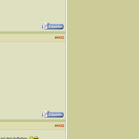
#
4431
#
4432
n und dem Aufheben.