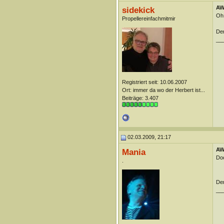
AW:
sidekick
Oh 
Propellereinfachmitmir
Der
__
Registriert seit: 10.06.2007
Ort: immer da wo der Herbert ist...
Beiträge: 3.407
02.03.2009, 21:17
AW:
Mania
Doc
.
Der
__