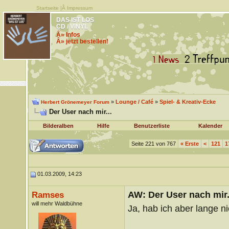
Startseite
|Â
Impressum
DAS IST LOS
CD / VINYL
Â» Infos
Â» jetzt bestellen!
»
Lounge / Café
»
Spiel- & Kreativ-Ecke
Herbert Grönemeyer Forum
Der User nach mir...
Bilderalben
Hilfe
Benutzerliste
Kalender
Seite 221 von 767
«
Erste
<
121
1
01.03.2009, 14:23
AW: Der User nach mir.
Ramses
will mehr Waldbühne
Ja, hab ich aber lange ni