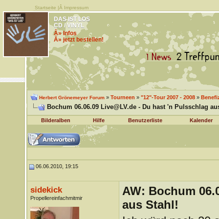
Startseite
|Â
Impressum
DAS IST LOS
CD / VINYL
Â» Infos
Â» jetzt bestellen!
»
Tourneen
»
"12"-Tour 2007 - 2008
»
Benefi
Herbert Grönemeyer Forum
Bochum 06.06.09 Live@LV.de - Du hast 'n Pulsschlag aus
Bilderalben
Hilfe
Benutzerliste
Kalender
06.06.2010, 19:15
AW: Bochum 06.06
sidekick
Propellereinfachmitmir
aus Stahl!