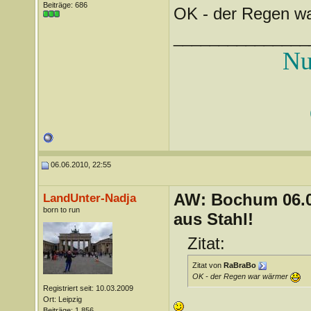
Beiträge: 686
OK - der Regen w
_______________
Nu
06.06.2010, 22:55
AW: Bochum 06.06
LandUnter-Nadja
born to run
aus Stahl!
Zitat:
Zitat von
RaBraBo
OK - der Regen war wärmer
Registriert seit: 10.03.2009
Ort: Leipzig
Beiträge: 1.856