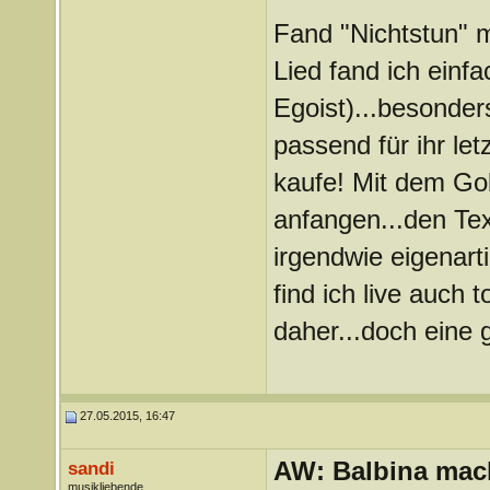
Fand "Nichtstun" mi
Lied fand ich einfac
Egoist)...besonder
passend für ihr le
kaufe! Mit dem Gol
anfangen...den Text
irgendwie eigenart
find ich live auch 
daher...doch eine 
27.05.2015, 16:47
AW: Balbina mac
sandi
musikliebende