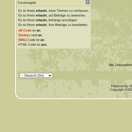
Forumregeln
Es ist Ihnen
erlaubt
, neue Themen zu verfassen.
Es ist Ihnen
erlaubt
, auf Beiträge zu antworten.
Es ist Ihnen
erlaubt
, Anhänge anzufügen.
Es ist Ihnen
erlaubt
, Ihre Beiträge zu bearbeiten.
vB Code
ist
an
.
Smileys
sind
an
.
[IMG]
Code ist
an
.
HTML-Code ist
aus
.
Alle Zeitangaben
Powered by vBu
Copyright ©2000