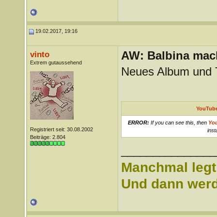
19.02.2017, 19:16
AW: Balbina mac
vinto
Extrem gutaussehend
Neues Album und T
YouTube
ERROR:
If you can see this, then
Yo
Registriert seit: 30.08.2002
inst
Beiträge: 2.804
_______________
Manchmal legt 
Und dann werd 