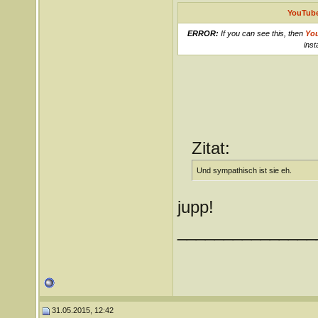
YouTube
ERROR:
If you can see this, then
Yo
inst
Zitat:
Und sympathisch ist sie eh.
jupp!
_______________
31.05.2015, 12:42