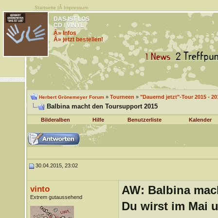
Startseite
|Â
Impressum
DAS IST LOS
CD / VINYL
Â» Infos
Â» jetzt bestellen!
»
Tourneen
»
"Dauernd jetzt"-Tour 2015 - 20
Herbert Grönemeyer Forum
Balbina macht den Toursupport 2015
Bilderalben
Hilfe
Benutzerliste
Kalender
30.04.2015, 23:02
AW: Balbina mac
vinto
Extrem gutaussehend
Du wirst im Mai 