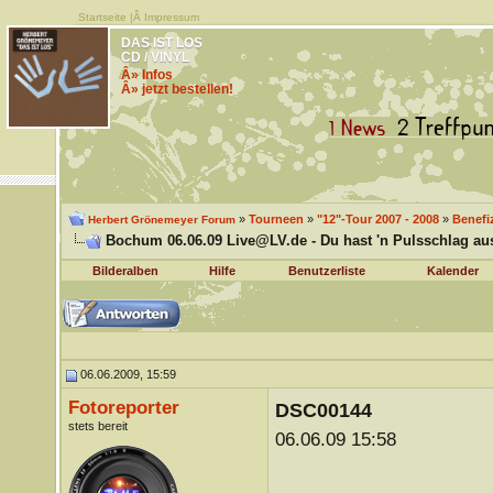
Startseite
|Â
Impressum
DAS IST LOS
CD / VINYL
Â» Infos
Â» jetzt bestellen!
»
Tourneen
»
"12"-Tour 2007 - 2008
»
Benefi
Herbert Grönemeyer Forum
Bochum 06.06.09 Live@LV.de - Du hast 'n Pulsschlag aus
Bilderalben
Hilfe
Benutzerliste
Kalender
06.06.2009, 15:59
Fotoreporter
DSC00144
stets bereit
06.06.09 15:58