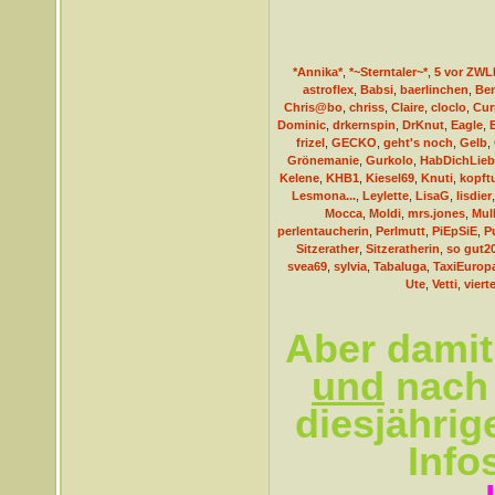
*Annika*
,
*~Sterntaler~*
,
5 vor ZWL
astroflex
,
Babsi
,
baerlinchen
,
Be
Chris@bo
,
chriss
,
Claire
,
cloclo
,
Cur
Dominic
,
drkernspin
,
DrKnut
,
Eagle
,
frizel
,
GECKO
,
geht's noch
,
Gelb
,
Grönemanie
,
Gurkolo
,
HabDichLieb
Kelene
,
KHB1
,
Kiesel69
,
Knuti
,
kopft
Lesmona...
,
Leylette
,
LisaG
,
lisdier
Mocca
,
Moldi
,
mrs.jones
,
Mull
perlentaucherin
,
Perlmutt
,
PiEpSiE
,
P
Sitzerather
,
Sitzeratherin
,
so gut2
svea69
,
sylvia
,
Tabaluga
,
TaxiEurop
Ute
,
Vetti
,
vierte
Aber damit
und
nach 
diesjährig
Info