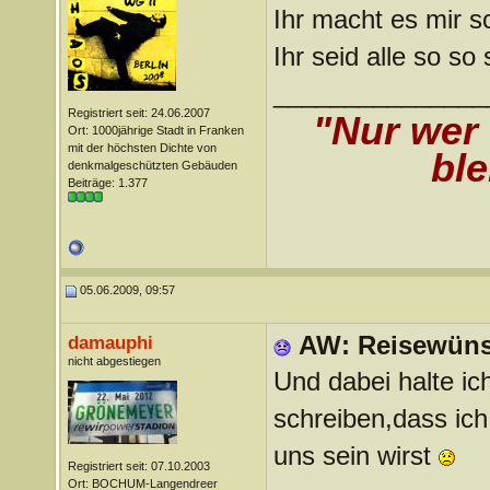
Ihr macht es mir s
Ihr seid alle so so
_______________
Registriert seit: 24.06.2007
"Nur wer
Ort: 1000jährige Stadt in Franken
mit der höchsten Dichte von
ble
denkmalgeschützten Gebäuden
Beiträge: 1.377
05.06.2009, 09:57
AW: Reisewün
damauphi
nicht abgestiegen
Und dabei halte ic
schreiben,dass ich
uns sein wirst
Registriert seit: 07.10.2003
Ort: BOCHUM-Langendreer