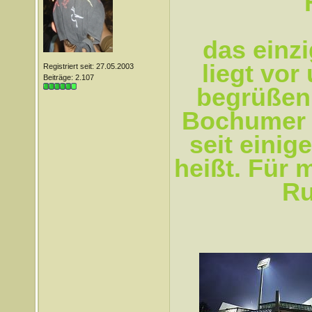
das einz
liegt vo
Registriert seit: 27.05.2003
Beiträge: 2.107
begrüßen
Bochumer 
seit eini
heißt. Für 
Ru