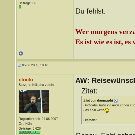
Beiträge: 86
Du fehlst.
_______________
Wer morgens verzag
Es ist wie es ist, e
05.06.2009, 10:18
AW: Reisewünsc
cloclo
Stolz, ne Kölsche zo sin!
Zitat:
Zitat von
damauphi
Und dabei halte ich mich schon zur
uns sein wirst
Registriert seit: 24.06.2007
Du fehlst.
Ort: Köln
Beiträge: 3.628