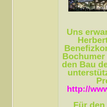
Uns erwar
Herber
Benefizko
Bochumer 
den Bau d
unterstüt
Pr
http://ww
Für den