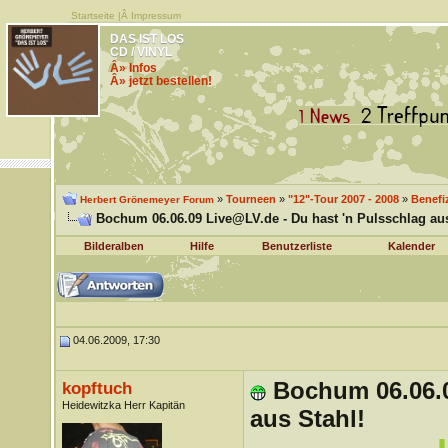
Startseite
|Â
Impressum
DAS IST LOS
CD / VINYL
Â» Infos
Â» jetzt bestellen!
»
Tourneen
»
"12"-Tour 2007 - 2008
»
Benefi
Herbert Grönemeyer Forum
Bochum 06.06.09 Live@LV.de - Du hast 'n Pulsschlag aus
Bilderalben
Hilfe
Benutzerliste
Kalender
04.06.2009, 17:30
Bochum 06.06.0
kopftuch
Heidewitzka Herr Kapitän
aus Stahl!