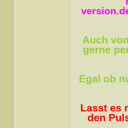
version.d
Auch vom
gerne pe
Egal ob nu
Lasst es 
den Pul