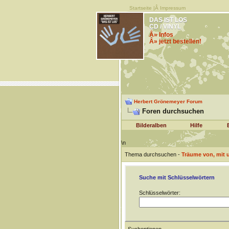
Startseite
|Â
Impressum
DAS IST LOS
CD / VINYL
Â» Infos
Â» jetzt bestellen!
Herbert Grönemeyer Forum
Foren durchsuchen
Bilderalben
Hilfe
\n
Thema durchsuchen -
Träume von, mit 
Suche mit Schlüsselwörtern
Schlüsselwörter: