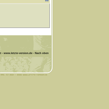
t
-
www.letzte-version.de
-
Nach oben