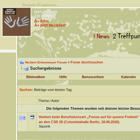
Startseite
|Â
Impressum
DAS IST LOS
CD / VINYL
Â» Infos
Â» jetzt bestellen!
»
Foren durchsuchen
Herbert Grönemeyer Forum
Suchergebnisse
Bilderalben
Hilfe
Benutzerliste
Kalender
Suchen:
Beiträge vom letzten Tag
Thema / Autor
Die folgenden Themen wurden seit deinem letzten Besuch, 
Herbert beim Benefizkonzert „Fresse auf für queere Freiheit
an den CSD 26 (Columbiahalle Berlin, 18.08.2026)
Squonk