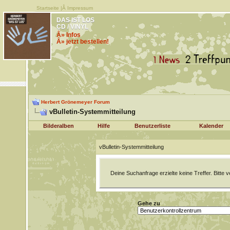
Startseite
|Â
Impressum
DAS IST LOS
CD / VINYL
Â» Infos
Â» jetzt bestellen!
Herbert Grönemeyer Forum
vBulletin-Systemmitteilung
Bilderalben
Hilfe
Benutzerliste
Kalender
vBulletin-Systemmitteilung
Deine Suchanfrage erzielte keine Treffer. Bitte
Gehe zu