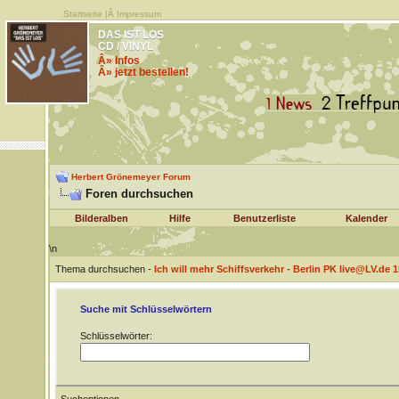
Startseite
|Â
Impressum
DAS IST LOS
CD / VINYL
Â» Infos
Â» jetzt bestellen!
Herbert Grönemeyer Forum
Foren durchsuchen
Bilderalben
Hilfe
Benutzerliste
Kalender
\n
Thema durchsuchen -
Ich will mehr Schiffsverkehr - Berlin PK live@LV.de 1
Suche mit Schlüsselwörtern
Schlüsselwörter: