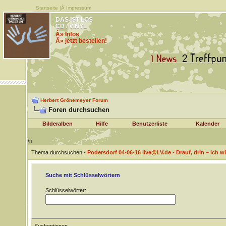
Startseite
|Â
Impressum
DAS IST LOS
CD / VINYL
Â» Infos
Â» jetzt bestellen!
Herbert Grönemeyer Forum
Foren durchsuchen
Bilderalben
Hilfe
Benutzerliste
Kalender
\n
Thema durchsuchen -
Podersdorf 04-06-16 live@LV.de - Drauf, drin – ich w
Suche mit Schlüsselwörtern
Schlüsselwörter: