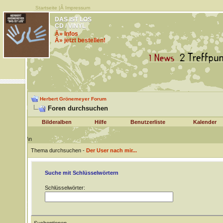
Startseite
|Â
Impressum
DAS IST LOS
CD / VINYL
Â» Infos
Â» jetzt bestellen!
Herbert Grönemeyer Forum
Foren durchsuchen
Bilderalben
Hilfe
Benutzerliste
Kalender
\n
Thema durchsuchen -
Der User nach mir...
Suche mit Schlüsselwörtern
Schlüsselwörter: