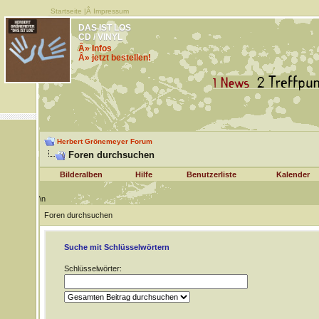
Startseite
|Â
Impressum
DAS IST LOS
CD / VINYL
Â» Infos
Â» jetzt bestellen!
Herbert Grönemeyer Forum
Foren durchsuchen
Bilderalben
Hilfe
Benutzerliste
Kalender
\n
Foren durchsuchen
Suche mit Schlüsselwörtern
Schlüsselwörter: