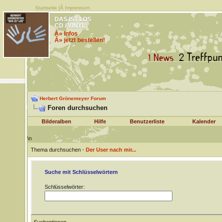
Startseite
|Â
Impressum
DAS IST LOS
CD / VINYL
Â» Infos
Â» jetzt bestellen!
Herbert Grönemeyer Forum
Foren durchsuchen
Bilderalben
Hilfe
Benutzerliste
Kalender
\n
Thema durchsuchen -
Der User nach mir...
Suche mit Schlüsselwörtern
Schlüsselwörter: