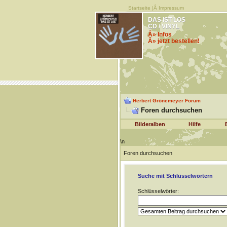
Startseite
|Â
Impressum
DAS IST LOS
CD / VINYL
Â» Infos
Â» jetzt bestellen!
Herbert Grönemeyer Forum
Foren durchsuchen
Bilderalben
Hilfe
\n
Foren durchsuchen
Suche mit Schlüsselwörtern
Schlüsselwörter: