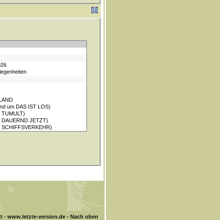
t
-
www.letzte-version.de
-
Nach oben