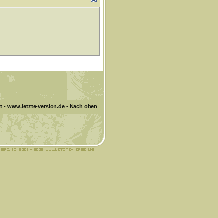
t
-
www.letzte-version.de
-
Nach oben