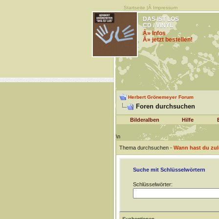
Startseite
|Â
Impressum
DAS IST LOS
CD / VINYL
Â» Infos
Â» jetzt bestellen!
Herbert Grönemeyer Forum
Foren durchsuchen
Bilderalben
Hilfe
\n
Thema durchsuchen -
Wann hast du zul
Suche mit Schlüsselwörtern
Schlüsselwörter: