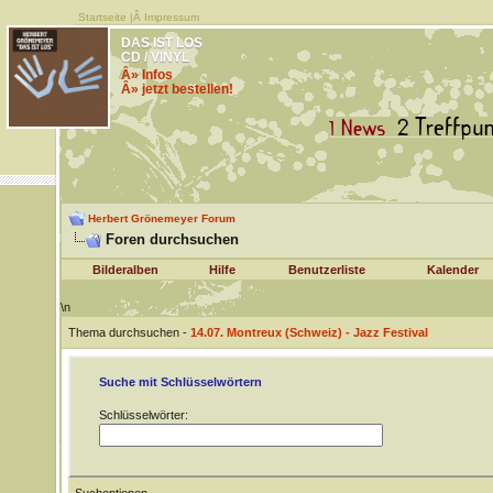
Startseite
|Â
Impressum
DAS IST LOS
CD / VINYL
Â» Infos
Â» jetzt bestellen!
Herbert Grönemeyer Forum
Foren durchsuchen
Bilderalben
Hilfe
Benutzerliste
Kalender
\n
Thema durchsuchen -
14.07. Montreux (Schweiz) - Jazz Festival
Suche mit Schlüsselwörtern
Schlüsselwörter: