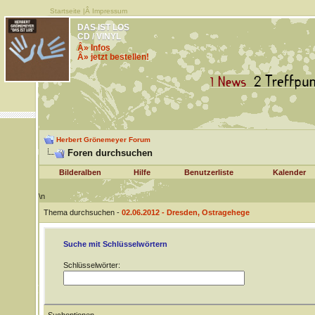
Startseite
|Â
Impressum
DAS IST LOS
CD / VINYL
Â» Infos
Â» jetzt bestellen!
Herbert Grönemeyer Forum
Foren durchsuchen
Bilderalben
Hilfe
Benutzerliste
Kalender
\n
Thema durchsuchen -
02.06.2012 - Dresden, Ostragehege
Suche mit Schlüsselwörtern
Schlüsselwörter: