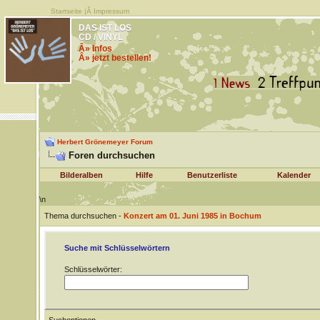
Startseite
|Â
Impressum
DAS IST LOS
CD / VINYL
Â» Infos
Â» jetzt bestellen!
Herbert Grönemeyer Forum
Foren durchsuchen
Bilderalben
Hilfe
Benutzerliste
Kalender
\n
Thema durchsuchen -
Konzert am 01. Juni 1985 in Bochum
Suche mit Schlüsselwörtern
Schlüsselwörter: