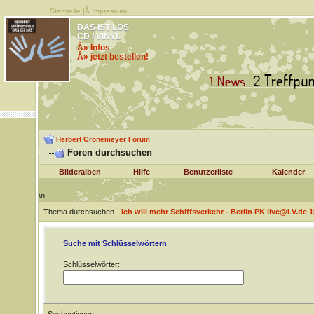
Startseite
|Â
Impressum
DAS IST LOS
CD / VINYL
Â» Infos
Â» jetzt bestellen!
Herbert Grönemeyer Forum
Foren durchsuchen
Bilderalben
Hilfe
Benutzerliste
Kalender
\n
Thema durchsuchen -
Ich will mehr Schiffsverkehr - Berlin PK live@LV.de 1
Suche mit Schlüsselwörtern
Schlüsselwörter: