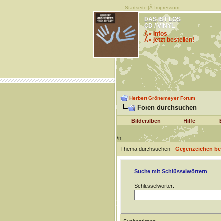
Startseite
|Â
Impressum
DAS IST LOS
CD / VINYL
Â» Infos
Â» jetzt bestellen!
Herbert Grönemeyer Forum
Foren durchsuchen
Bilderalben
Hilfe
\n
Thema durchsuchen -
Gegenzeichen bei
Suche mit Schlüsselwörtern
Schlüsselwörter: