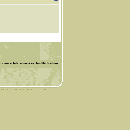
t
-
www.letzte-version.de
-
Nach oben