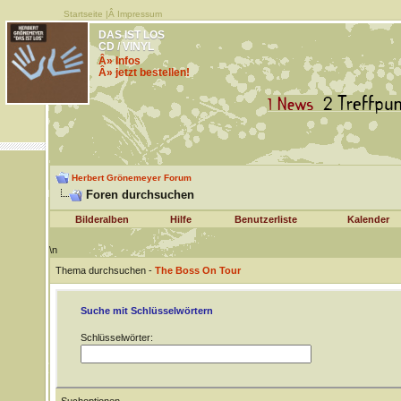
Startseite
|Â
Impressum
DAS IST LOS
CD / VINYL
Â» Infos
Â» jetzt bestellen!
Herbert Grönemeyer Forum
Foren durchsuchen
Bilderalben
Hilfe
Benutzerliste
Kalender
\n
Thema durchsuchen -
The Boss On Tour
Suche mit Schlüsselwörtern
Schlüsselwörter: