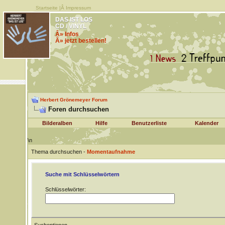
Startseite
|Â
Impressum
DAS IST LOS
CD / VINYL
Â» Infos
Â» jetzt bestellen!
Herbert Grönemeyer Forum
Foren durchsuchen
Bilderalben
Hilfe
Benutzerliste
Kalender
\n
Thema durchsuchen -
Momentaufnahme
Suche mit Schlüsselwörtern
Schlüsselwörter: