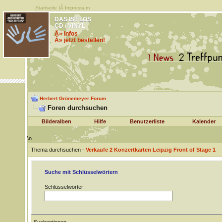
Startseite
|Â
Impressum
DAS IST LOS
CD / VINYL
Â» Infos
Â» jetzt bestellen!
Herbert Grönemeyer Forum
Foren durchsuchen
Bilderalben
Hilfe
Benutzerliste
Kalender
\n
Thema durchsuchen -
Verkaufe 2 Konzertkarten Leipzig Front of Stage 1
Suche mit Schlüsselwörtern
Schlüsselwörter: