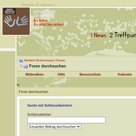
Startseite
|Â
Impressum
DAS IST LOS
CD / VINYL
Â» Infos
Â» jetzt bestellen!
Herbert Grönemeyer Forum
Foren durchsuchen
Bilderalben
Hilfe
Benutzerliste
Kalender
\n
Foren durchsuchen
Suche mit Schlüsselwörtern
Schlüsselwörter: