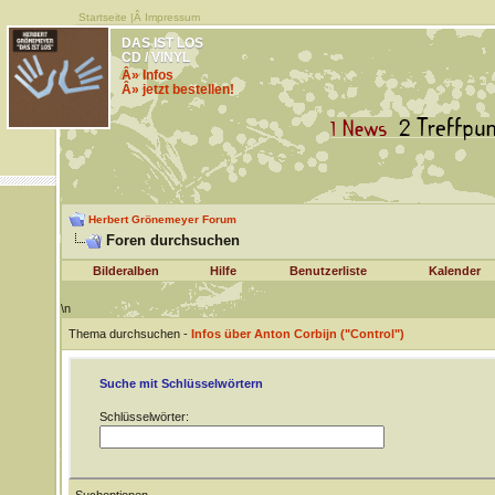
Startseite
|Â
Impressum
DAS IST LOS
CD / VINYL
Â» Infos
Â» jetzt bestellen!
Herbert Grönemeyer Forum
Foren durchsuchen
Bilderalben
Hilfe
Benutzerliste
Kalender
\n
Thema durchsuchen -
Infos über Anton Corbijn ("Control")
Suche mit Schlüsselwörtern
Schlüsselwörter: