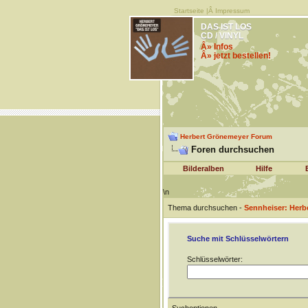
Startseite
|Â
Impressum
DAS IST LOS
CD / VINYL
Â» Infos
Â» jetzt bestellen!
Herbert Grönemeyer Forum
Foren durchsuchen
Bilderalben
Hilfe
\n
Thema durchsuchen -
Sennheiser: Herb
Suche mit Schlüsselwörtern
Schlüsselwörter: