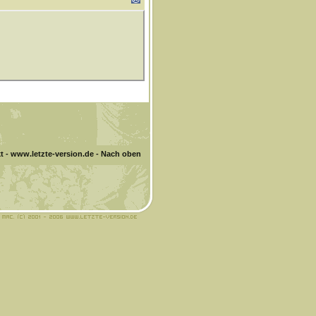
t
-
www.letzte-version.de
-
Nach oben