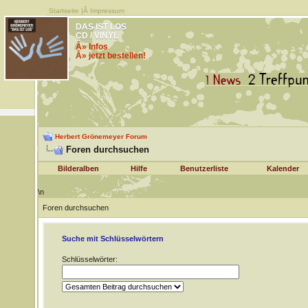
Startseite
|Â
Impressum
DAS IST LOS
CD / VINYL
Â» Infos
Â» jetzt bestellen!
Herbert Grönemeyer Forum
Foren durchsuchen
Bilderalben
Hilfe
Benutzerliste
Kalender
\n
Foren durchsuchen
Suche mit Schlüsselwörtern
Schlüsselwörter: