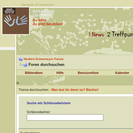
Startseite
|Â
Impressum
DAS IST LOS
CD / VINYL
Â» Infos
Â» jetzt bestellen!
Herbert Grönemeyer Forum
Foren durchsuchen
Bilderalben
Hilfe
Benutzerliste
Kalender
\n
Thema durchsuchen -
Was lest ihr denn so? Bücher!
Suche mit Schlüsselwörtern
Schlüsselwörter: