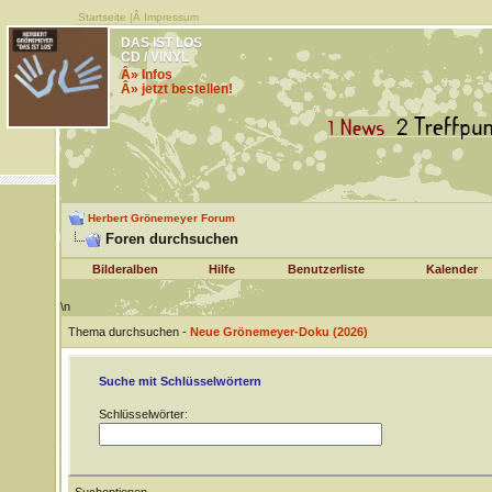
Startseite
|Â
Impressum
DAS IST LOS
CD / VINYL
Â» Infos
Â» jetzt bestellen!
Herbert Grönemeyer Forum
Foren durchsuchen
Bilderalben
Hilfe
Benutzerliste
Kalender
\n
Thema durchsuchen -
Neue Grönemeyer-Doku (2026)
Suche mit Schlüsselwörtern
Schlüsselwörter: