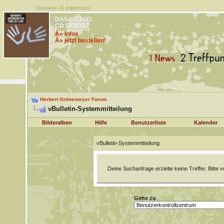
Startseite
|Â
Impressum
DAS IST LOS
CD / VINYL
Â» Infos
Â» jetzt bestellen!
Herbert Grönemeyer Forum
vBulletin-Systemmitteilung
Bilderalben
Hilfe
Benutzerliste
Kalender
vBulletin-Systemmitteilung
Deine Suchanfrage erzielte keine Treffer. Bitte
Gehe zu