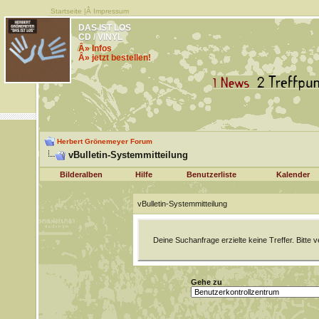
Startseite
|Â
Impressum
DAS IST LOS
CD / VINYL
Â» Infos
Â» jetzt bestellen!
Herbert Grönemeyer Forum
vBulletin-Systemmitteilung
Bilderalben
Hilfe
Benutzerliste
Kalender
vBulletin-Systemmitteilung
Deine Suchanfrage erzielte keine Treffer. Bitte
Gehe zu