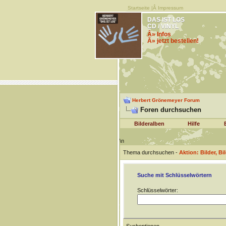
Startseite
|Â
Impressum
DAS IST LOS
CD / VINYL
Â» Infos
Â» jetzt bestellen!
Herbert Grönemeyer Forum
Foren durchsuchen
Bilderalben
Hilfe
\n
Thema durchsuchen -
Aktion: Bilder, B
Suche mit Schlüsselwörtern
Schlüsselwörter: