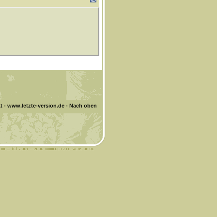
t
-
www.letzte-version.de
-
Nach oben