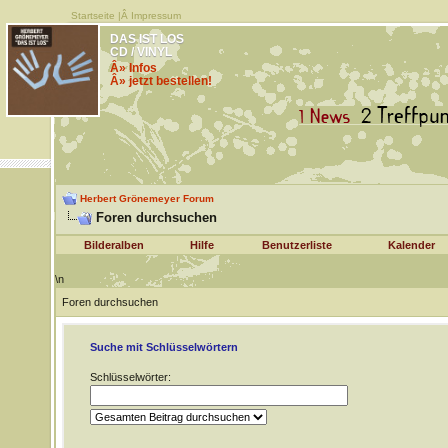
Startseite
|Â
Impressum
DAS IST LOS
CD / VINYL
Â» Infos
Â» jetzt bestellen!
Herbert Grönemeyer Forum
Foren durchsuchen
Bilderalben
Hilfe
Benutzerliste
Kalender
\n
Foren durchsuchen
Suche mit Schlüsselwörtern
Schlüsselwörter: