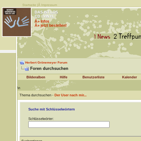
Startseite
|Â
Impressum
DAS IST LOS
CD / VINYL
Â» Infos
Â» jetzt bestellen!
Herbert Grönemeyer Forum
Foren durchsuchen
Bilderalben
Hilfe
Benutzerliste
Kalender
\n
Thema durchsuchen -
Der User nach mir...
Suche mit Schlüsselwörtern
Schlüsselwörter: