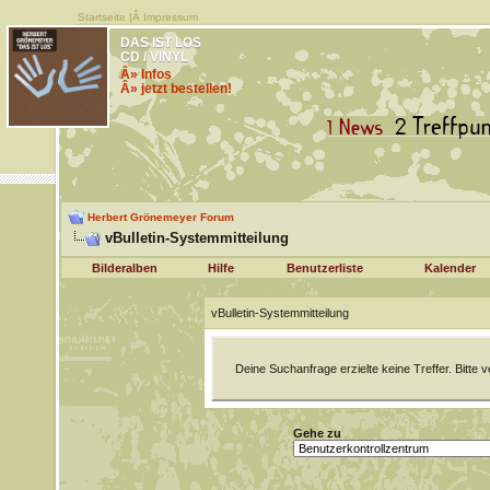
Startseite
|Â
Impressum
DAS IST LOS
CD / VINYL
Â» Infos
Â» jetzt bestellen!
Herbert Grönemeyer Forum
vBulletin-Systemmitteilung
Bilderalben
Hilfe
Benutzerliste
Kalender
vBulletin-Systemmitteilung
Deine Suchanfrage erzielte keine Treffer. Bitte
Gehe zu