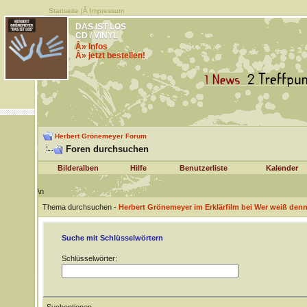
Startseite
|Â
Impressum
DAS IST LOS
CD / VINYL
Â» Infos
Â» jetzt bestellen!
Herbert Grönemeyer Forum
Foren durchsuchen
Bilderalben
Hilfe
Benutzerliste
Kalender
\n
Thema durchsuchen -
Herbert Grönemeyer im Erklärfilm bei Wer weiß den
Suche mit Schlüsselwörtern
Schlüsselwörter: