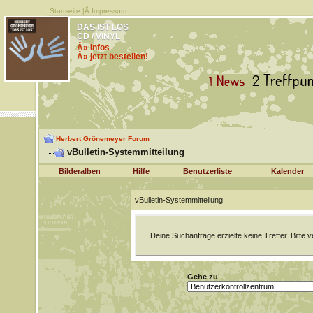
Startseite
|Â
Impressum
DAS IST LOS
CD / VINYL
Â» Infos
Â» jetzt bestellen!
Herbert Grönemeyer Forum
vBulletin-Systemmitteilung
Bilderalben
Hilfe
Benutzerliste
Kalender
vBulletin-Systemmitteilung
Deine Suchanfrage erzielte keine Treffer. Bitte
Gehe zu